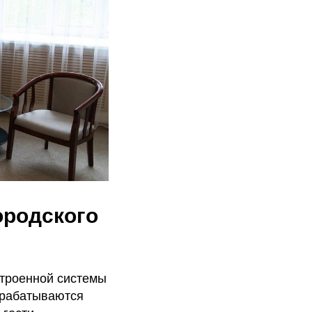
ородского
строенной системы
брабатываются