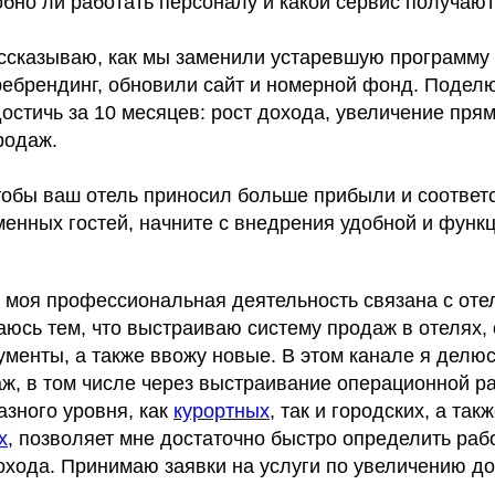
бно ли работать персоналу и какой сервис получают 
рассказываю, как мы заменили устаревшую программу
ребрендинг, обновили сайт и номерной фонд. Поделю
остичь за 10 месяцев: рост дохода, увеличение пр
родаж.
чтобы ваш отель приносил больше прибыли и соответ
енных гостей, начните с внедрения удобной и функ
, моя профессиональная деятельность связана с оте
аюсь тем, что выстраиваю систему продаж в отелях
менты, а также ввожу новые. В этом канале я делюс
ж, в том числе через выстраивание операционной р
азного уровня, как
курортных
, так и городских, а так
х
, позволяет мне достаточно быстро определить раб
охода. Принимаю заявки на услуги по увеличению до