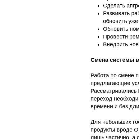
Сделать апгр
Развивать ра
обновить уж
Обновить но
Провести рем
Внедрить нов
Смена системы в
Работа по смене п
предлагающие усл
Рассматривались E
переход необходи
времени и без дли
Для небольших го
продукты вроде Op
лишь частично, а 