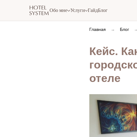
Обо мне
Услуги
Гайд
Блог
Главная
→
Блог
Кейс. К
городско
отеле