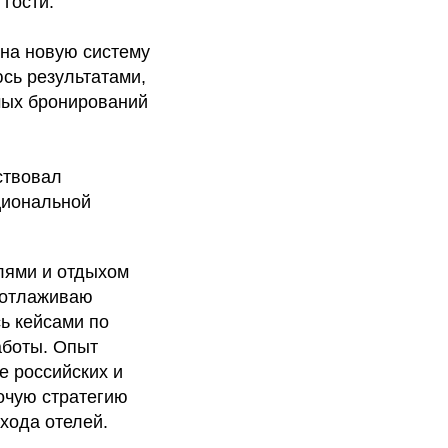
гости.
 на новую систему
сь результатами,
ямых бронирований
ствовал
циональной
лями и отдыхом
, отлаживаю
ь кейсами по
аботы. Опыт
же российских и
очую стратегию
хода отелей.