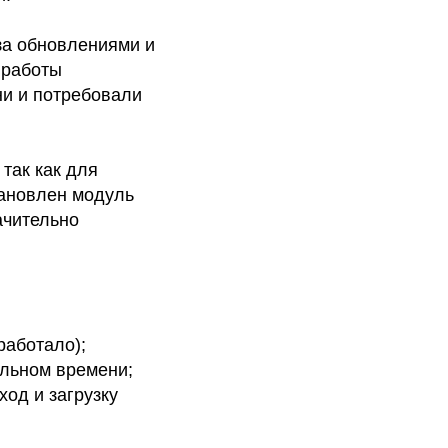
за обновлениями и
 работы
ни и потребовали
 так как для
тановлен модуль
ачительно
работало);
альном времени;
од и загрузку