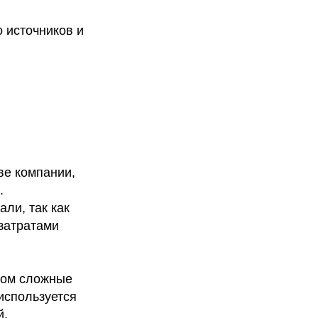
 источников и
ве компании,
.
али, так как
затратами
ком сложные
используется
й.