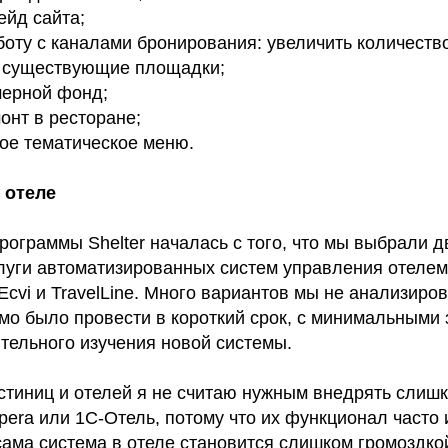
ейд сайта;
боту с каналами бронирования: увеличить количество
е существующие площадки;
мерной фонд;
онт в ресторане;
ое тематическое меню.
 отеле
рограммы Shelter началась с того, что мы выбрали д
уги автоматизированных систем управления отелем
cvi и TravelLine. Много вариантов мы не анализиров
мо было провести в короткий срок, с минимальными 
тельного изучения новой системы.
стиниц и отелей я не считаю нужным внедрять слиш
era или 1С-Отель, потому что их функционал часто 
сама система в отеле становится слишком громоздко