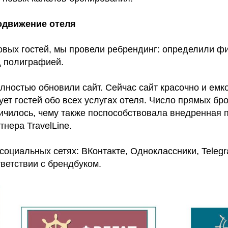
одвижение отеля
овых гостей, мы провели ребрендинг: определили ф
д полиграфией.
лностью обновили сайт. Сейчас сайт красочно и ем
ет гостей обо всех услугах отеля. Число прямых бр
личилось, чему также поспособствовала внедренная 
тнера TravelLine.
социальных сетях: ВКонтакте, Одноклассники, Telegr
тветствии с брендбуком.